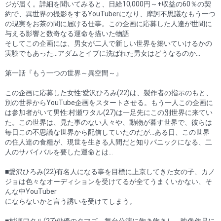
ジが届く。詳細を聞いてみると、日給10,000円～+収益の60％の契
約で、異世界の撮影をするYouTuberになり、摩訶不思議なもう一つ
の現実をお茶の間に届ける仕事。この企画に応募した人達が世間に
与える影響と数奇なる運命を描いた物語
そしてこの企画には、男女が二人で新しい世界を築いていけるかの
実験でもあった…アダムとイブに洗ばれた男女はどうなるのか…
第一話『もう一つの世界～異空間～』
この企画に応募した女性:愛沢ひろみ(22)は、製作者の指示のもと、
別の世界からYouTube企画をスタートさせる。もう一人この企画に
は参加者がいて男性:村瀬ワタル(27)は一足先にこの別世界に来てい
た。この世界は、見た事のない人々や、動物が暮す世界で、彼らは
毎日この不思議な世界から配信していたのだが…ある日、この世界
の住人達の食糧が、現世を生きる人間だと知りパニックになる、二
人のサバイバルを要した運命とは…
■愛沢ひろみ(22)有名人になる事を目標に上京してきた女の子、カノ
ジョは色々なオーディションを受けてるが全てうまくいかない、そ
んな中YouTuber
にならないかと言う誘いを受けてしまう。
■村瀬ワタル(27)俳優のタマゴ、舞台公演に飽き飽きし、映像作品に