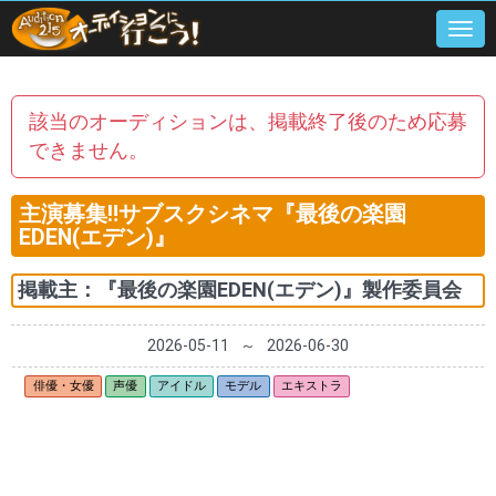
Togg
navi
該当のオーディションは、掲載終了後のため応募
できません。
主演募集‼サブスクシネマ『最後の楽園
EDEN(エデン)』
掲載主：
『最後の楽園EDEN(エデン)』製作委員会
2026-05-11
～
2026-06-30
俳優・女優
声優
アイドル
モデル
エキストラ