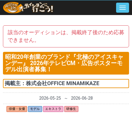
Togg
navi
該当のオーディションは、掲載終了後のため応募
できません。
昭和20年創業のブランド『北極のアイスキャ
ンデー』 2026年テレビCM・広告ポスターモ
デル出演者募集！
掲載主：
株式会社OFFICE MINAMIKAZE
2026-05-25
～
2026-06-28
俳優・女優
モデル
エキストラ
研修生