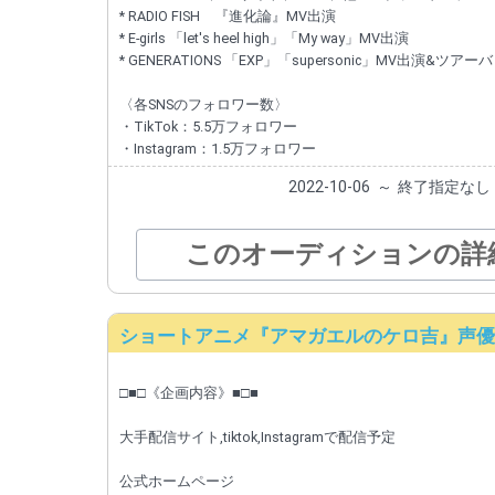
* RADIO FISH 『進化論』MV出演
* E-girls 「let's heel high」「My way」MV出演
* GENERATIONS 「EXP」「supersonic」MV出演
〈各SNSのフォロワー数〉
・TikTok：5.5万フォロワー
・Instagram：1.5万フォロワー
2022-10-06
～
終了指定なし
このオーディションの詳
ショートアニメ『アマガエルのケロ吉』声優募
□■□《企画内容》■□■
大手配信サイト,tiktok,Instagramで配信予定
公式ホームページ