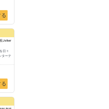
する
Joker
を日々
ンターテ
する
YAM.PUS