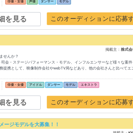
俳優・女優
声優
ダンサー
モデル
細を見る
このオーディションに応募
掲載主：
株式会社
ませんか？
ト司会・ステージパフォーマンス・モデル、インフルエンサーなど様々な案件
務提携として、映像制作会社やwebTV局などあり、他の会社さんと比べてエ
俳優・女優
アイドル
ダンサー
モデル
エキストラ
細を見る
このオーディションに応募
がイメージモデルを大募集！！
掲載主：
K