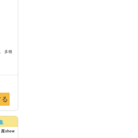
、 多種
する
集
：
座show