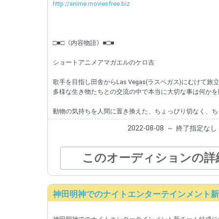
http://anime.moviesfree.biz
□■□《内容物語》■□■
ショートアニメアマガエルのケロ吉
歌手を目指し田舎からLas Vegas(ラスベガス)にむけ
多様な生き物たちとの交流の中で本当に大切な事は何かを
動物の気持ちを人間に置き換えた、ちょっぴり切なく、ちょっ
2022-08-08
～
終了指定なし
このオーディションの詳
神田明神でのナイトエンターテインメント