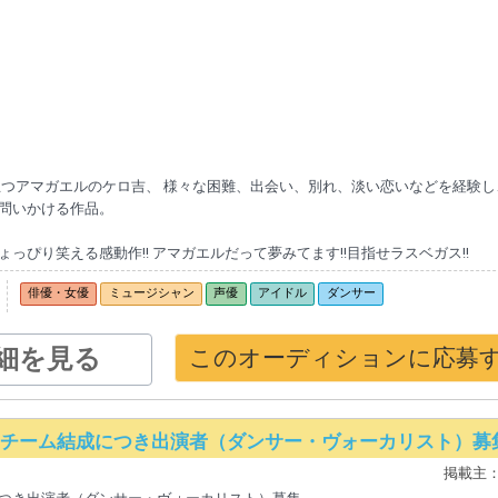
て旅立つアマガエルのケロ吉、 様々な困難、出会い、別れ、淡い恋いなどを経験し
問いかける作品。
ぴり笑える感動作!! アマガエルだって夢みてます!!目指せラスベガス!!
俳優・女優
ミュージシャン
声優
アイドル
ダンサー
細を見る
このオーディションに応募
新チーム結成につき出演者（ダンサー・ヴォーカリスト）募
掲載主