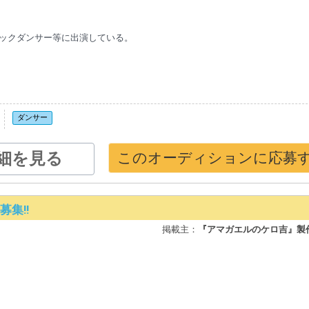
&ツアーバックダンサー等に出演している。
ダンサー
細を見る
このオーディションに応募
集!!
掲載主：
『アマガエルのケロ吉』製