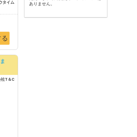
ウタイム
ありません。
する
しま
社T＆C