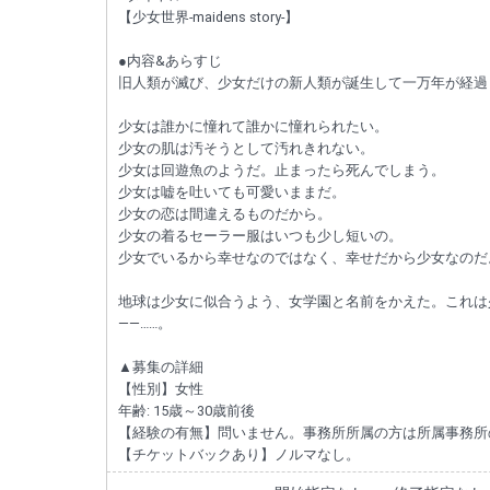
【少女世界-maidens story-】
●内容&あらすじ
旧人類が滅び、少女だけの新人類が誕生して一万年が経過
少女は誰かに憧れて誰かに憧れられたい。
少女の肌は汚そうとして汚れきれない。
少女は回遊魚のようだ。止まったら死んでしまう。
少女は嘘を吐いても可愛いままだ。
少女の恋は間違えるものだから。
少女の着るセーラー服はいつも少し短いの。
少女でいるから幸せなのではなく、幸せだから少女なのだ
地球は少女に似合うよう、女学園と名前をかえた。これは
――……。
▲募集の詳細
【性別】女性
年齢: 15歳～30歳前後
【経験の有無】問いません。事務所所属の方は所属事務所
【チケットバックあり】ノルマなし。