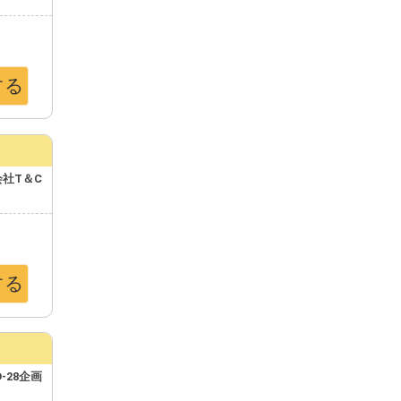
する
社T＆C
する
D-28企画