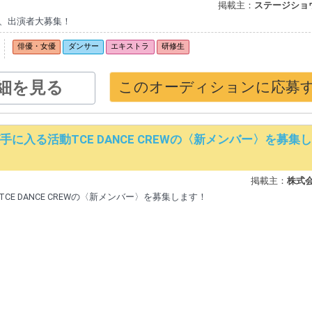
掲載主：
ステージショ
、出演者大募集！
俳優・女優
ダンサー
エキストラ
研修生
細を見る
このオーディションに応募
入る活動TCE DANCE CREWの〈新メンバー〉を募集
掲載主：
株式会
 DANCE CREWの〈新メンバー〉を募集します！