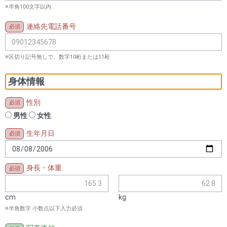
※半角100文字以内
連絡先電話番号
※区切り記号無しで、数字10桁または11桁
身体情報
性別
男性
女性
生年月日
身長・体重
cm
kg
※半角数字 小数点以下入力必須