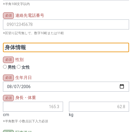
※半角100文字以内
連絡先電話番号
※区切り記号無しで、数字10桁または11桁
身体情報
性別
男性
女性
生年月日
身長・体重
cm
kg
※半角数字 小数点以下入力必須